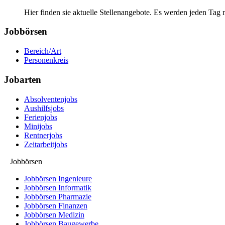
Hier finden sie aktuelle Stellenangebote. Es werden jeden Tag 
Jobbörsen
Bereich/Art
Personenkreis
Jobarten
Absolventenjobs
Aushilfsjobs
Ferienjobs
Minijobs
Rentnerjobs
Zeitarbeitjobs
Jobbörsen
Jobbörsen Ingenieure
Jobbörsen Informatik
Jobbörsen Pharmazie
Jobbörsen Finanzen
Jobbörsen Medizin
Jobbörsen Baugewerbe