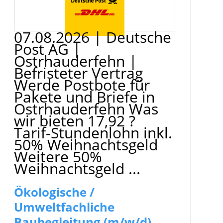
07.08.2026
|
Deutsche
Post AG
|
Ostrhauderfehn
|
Befristeter Vertrag
Werde Postbote für
Pakete und Briefe in
Ostrhauderfehn Was
wir bieten 17,92 ?
Tarif-Stundenlohn inkl.
50% Weihnachtsgeld
Weitere 50%
Weihnachtsgeld ...
Ökologische /
Umweltfachliche
Baubegleitung (m/w/d)