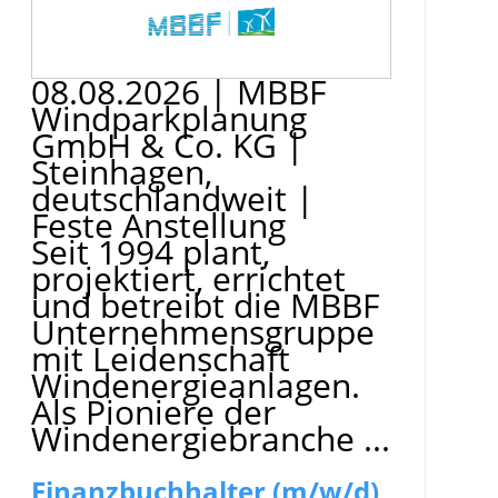
08.08.2026
|
MBBF
Windparkplanung
GmbH & Co. KG
|
Steinhagen,
deutschlandweit
|
Feste Anstellung
Seit 1994 plant,
projektiert, errichtet
und betreibt die MBBF
Unternehmensgruppe
mit Leidenschaft
Windenergieanlagen.
Als Pioniere der
Windenergiebranche ...
Finanzbuchhalter (m/w/d)