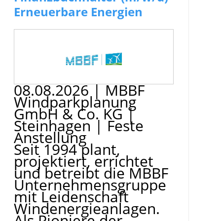
Erneuerbare Energien
08.08.2026
|
MBBF
Windparkplanung
GmbH & Co. KG
|
Steinhagen
|
Feste
Anstellung
Seit 1994 plant,
projektiert, errichtet
und betreibt die MBBF
Unternehmensgruppe
mit Leidenschaft
Windenergieanlagen.
Als Pioniere der