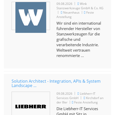
|
09.08.2026
Wink
Stanzwerkzeuge GmbH & Co. KG
|
|
Neuenhaus
Feste
Anstellung
Wir sind ein international
führender Hersteller von
Stanzwerkzeugen für die
grafische und
verarbeitende Industrie.
Weltweit vertrauen
renommierte ...
Solution Architect - Integration, APIs & System
Landscape ...
|
09.08.2026
Liebherr-IT
|
Services GmbH
Kirchdorf an
|
der Iller
Feste Anstellung
Die Liebherr-IT Services
GmbH mit Sitz in