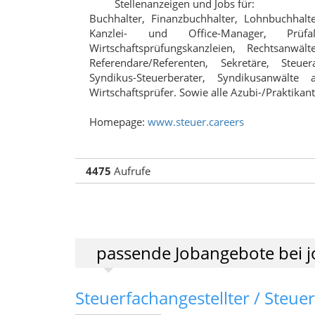
Stellenanzeigen und Jobs für:
Buchhalter, Finanzbuchhalter, Lohnbuchhalte
Kanzlei- und Office-Manager, Prüfaß
Wirtschaftsprüfungskanzleien, Rechtsanw
Referendare/Referenten, Sekretäre, Steuera
Syndikus-Steuerberater, Syndikusanwält
Wirtschaftsprüfer. Sowie alle Azubi-/Praktika
Homepage:
www.steuer.careers
4475
Aufrufe
passende Jobangebote bei j
Steuerfachangestellter / Steue