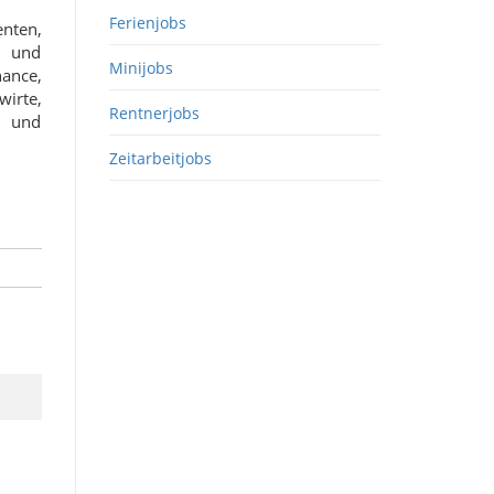
Ferienjobs
enten,
- und
Minijobs
ance,
irte,
Rentnerjobs
s und
Zeitarbeitjobs