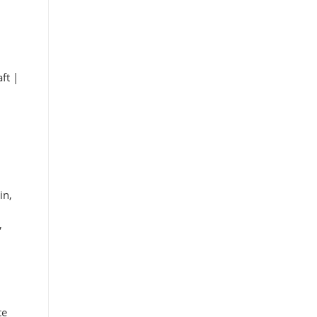
aft
|
in,
,
te