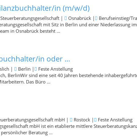
ilanzbuchhalter/in (m/w/d)
Steuerberatungsgesellschaft
|
Osnabrück
|
Berufseinstieg/Tr
eratungsgesellschaft mit Sitz in Berlin und einer Niederlassung im
am in Osnabrück besteht ...
buchhalter/in oder ...
slich
|
Berlin
|
Feste Anstellung
lich, BerlinWir sind eine seit 40 Jahren bestehende inhabergeführt
itarbeitern. Das Büro ...
euerberatungsgesellschaft mbH
|
Rostock
|
Feste Anstellung
sgesellschaft mbH ist ein etablierte mittlere Steuerberatungskanz
persönlicher Beratung ...