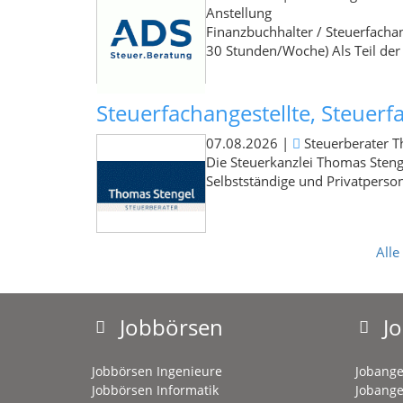
Anstellung
Finanzbuchhalter / Steuerfachan
30 Stunden/Woche) Als Teil der
Steuerfachangestellte, Steuerf
07.08.2026
|
Steuerberater 
Die Steuerkanzlei Thomas Stenge
Selbstständige und Privatpersone
Alle
Jobbörsen
J
Jobbörsen Ingenieure
Jobange
Jobbörsen Informatik
Jobange