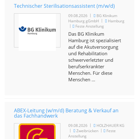
Technischer Sterilisationsassistent (m/w/d)
|
09.08.2026
BG Klinikum
|
Hamburg gGmbH
Hamburg
|
Feste Anstellung
Das BG Klinikum
Hamburg ist spezialisiert
auf die Akutversorgung
und Rehabilitation
schwerverletzter und
berufserkrankter
Menschen. Für diese
Menschen ...
ABEX-Leitung (w/m/d) Beratung & Verkauf an
das Fachhandwerk
|
09.08.2026
HOLZHAUER KG
|
|
Zweibrücken
Feste
Anstellung