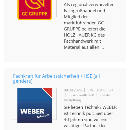
Als regional verwurzelter
Fachgroßhandel und
Mitglied der
marktführenden GC-
GRUPPE beliefert die
HOLZHAUER KG das
Fachhandwerk mit
Material aus allen ...
Fachkraft für Arbeitssicherheit / HSE (all
genders)
|
09.08.2026
WEBER GmbH
|
|
Großwallstadt
Feste
Anstellung
Sie lieben Technik? WEBER
ist Technik pur: Seit über
40 Jahren sind wir ein
wichtiger Partner der